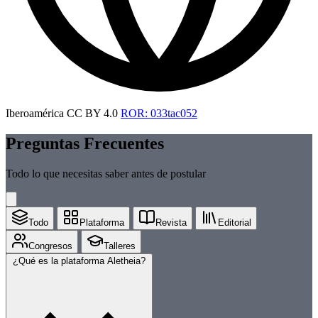
Iberoamérica
CC BY 4.0
ROR: 033tac052
Preguntas Frecuentes
Todo lo que necesitas saber antes de postular
Todo
Plataforma
Revista
Editorial
Congresos
Talleres
¿Qué es la plataforma Aletheia?