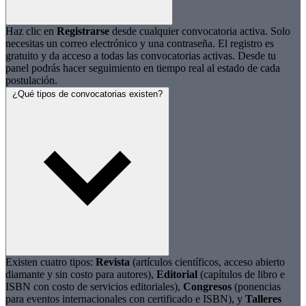
Haz clic en
Registrarse
desde cualquier convocatoria activa. Solo
necesitas un correo electrónico y una contraseña. El registro es
gratuito y da acceso a todas las convocatorias activas. Desde tu
panel podrás hacer seguimiento en tiempo real al estado de cada
postulación.
¿Qué tipos de convocatorias existen?
Existen cuatro tipos:
Revista
(artículos científicos, acceso abierto
diamante y sin costo para autores),
Editorial
(capítulos de libro e
ISBN con costo de servicios editoriales),
Congresos
(ponencias
para eventos internacionales con certificado e ISBN), y
Talleres